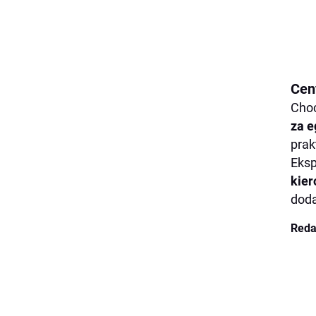
Cen
Choc
za 
prak
Eksp
kie
dod
Reda