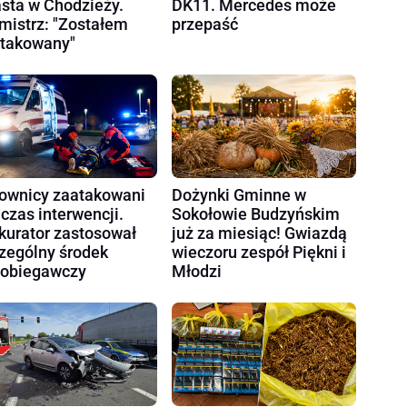
sta w Chodzieży.
DK11. Mercedes może
mistrz: "Zostałem
przepaść
takowany"
ownicy zaatakowani
Dożynki Gminne w
czas interwencji.
Sokołowie Budzyńskim
kurator zastosował
już za miesiąc! Gwiazdą
zególny środek
wieczoru zespół Piękni i
obiegawczy
Młodzi