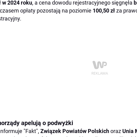
ł w 2024 roku
, a cena dowodu rejestracyjnego sięgnęła
b
zasem opłaty pozostają na poziomie
100,50 zł
za prawo
stracyjny.
orządy apelują o podwyżki
informuje "Fakt",
Związek Powiatów Polskich
oraz
Unia 