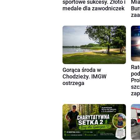
sportowe sukcesy. Złoto i
Mia
medale dla zawodniczek
Bur
zaa
Rat
Gorąca środa w
pod
Chodzieży. IMGW
Pro
ostrzega
szc
zap