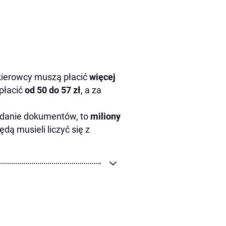
z kierowcy muszą płacić
więcej
płacić
od 50 do 57 zł
, a za
danie dokumentów, to
miliony
ą musieli liczyć się z