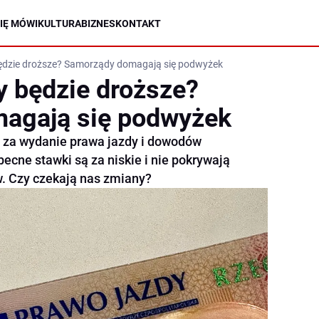
IĘ MÓWI
KULTURA
BIZNES
KONTAKT
ędzie droższe? Samorządy domagają się podwyżek
y będzie droższe?
agają się podwyżek
 za wydanie prawa jazdy i dowodów
becne stawki są za niskie i nie pokrywają
. Czy czekają nas zmiany?