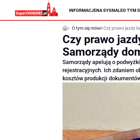
INFORMACJE
NA SYGNALE
O TYM S
O tym się mówi
Czy prawo jazdy b
Czy prawo jazd
Samorządy dom
Samorządy apelują o podwyżki
rejestracyjnych. Ich zdaniem o
kosztów produkcji dokumentów