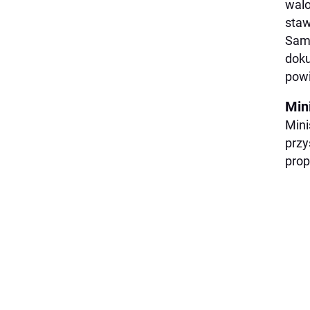
walo
sta
Samo
doku
powi
Min
Mini
przy
prop