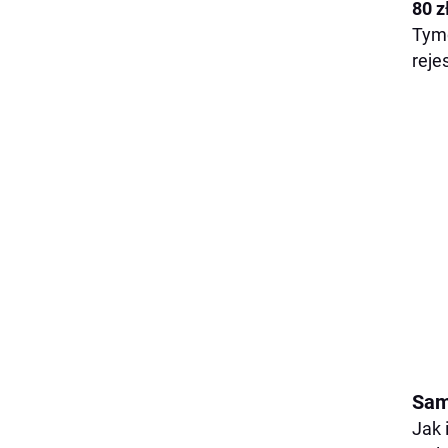
80 z
Tymc
reje
Sam
Jak 