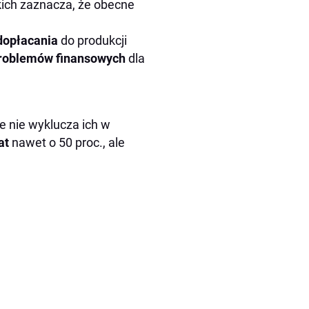
skich zaznacza, że obecne
dopłacania
do produkcji
roblemów finansowych
dla
le nie wyklucza ich w
at
nawet o 50 proc., ale