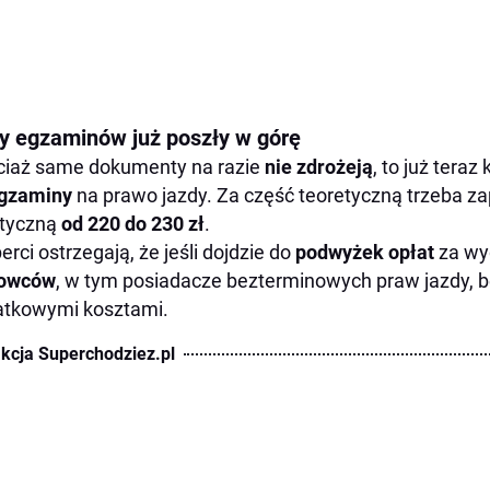
y egzaminów już poszły w górę
iaż same dokumenty na razie
nie zdrożeją
, to już tera
egzaminy
na prawo jazdy. Za część teoretyczną trzeba za
tyczną
od 220 do 230 zł
.
erci ostrzegają, że jeśli dojdzie do
podwyżek opłat
za wy
rowców
, w tym posiadacze bezterminowych praw jazdy, będ
atkowymi kosztami.
kcja Superchodziez.pl