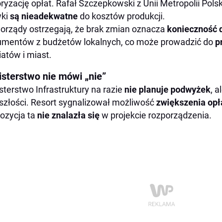
ryzację opłat. Rafał Szczepkowski z Unii Metropolii Pol
wki
są nieadekwatne
do kosztów produkcji.
rządy ostrzegają, że brak zmian oznacza
konieczność 
mentów z budżetów lokalnych, co może prowadzić do
p
atów i miast.
isterstwo nie mówi „nie”
sterstwo Infrastruktury na razie
nie
planuje podwyżek
, a
szłości. Resort sygnalizował możliwość
zwiększenia opł
ozycja ta
nie znalazła się
w projekcie rozporządzenia.