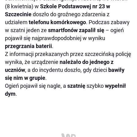
(8 kwietnia) w
Szkole Podstawowej nr 23 w
Szczecinie
doszło do groźnego zdarzenia z
udziałem
telefonu komórkowego
. Podczas zabawy
w szatni jeden ze
smartfonów zapalił
się
– ogień
pojawił się najprawdopodobniej w wyniku
przegrzania baterii
.
Z informacji przekazanych przez szczecińską policję
wynika, że urządzenie
należało do jednego z
uczniów
, a do incydentu doszło, gdy dzieci
bawiły
się nim w grupie
.
Ogień pojawił się nagle, a
szatnię
szybko
wypełnił
dym
.