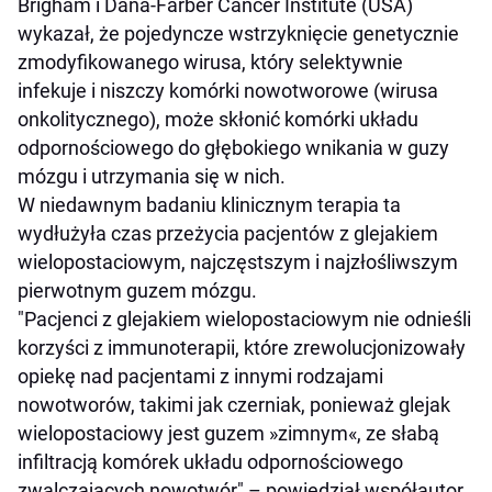
Brigham i Dana-Farber Cancer Institute (USA)
wykazał, że pojedyncze wstrzyknięcie genetycznie
zmodyfikowanego wirusa, który selektywnie
infekuje i niszczy komórki nowotworowe (wirusa
onkolitycznego), może skłonić komórki układu
odpornościowego do głębokiego wnikania w guzy
mózgu i utrzymania się w nich.
W niedawnym badaniu klinicznym terapia ta
wydłużyła czas przeżycia pacjentów z glejakiem
wielopostaciowym, najczęstszym i najzłośliwszym
pierwotnym guzem mózgu.
"Pacjenci z glejakiem wielopostaciowym nie odnieśli
korzyści z immunoterapii, które zrewolucjonizowały
opiekę nad pacjentami z innymi rodzajami
nowotworów, takimi jak czerniak, ponieważ glejak
wielopostaciowy jest guzem »zimnym«, ze słabą
infiltracją komórek układu odpornościowego
zwalczających nowotwór" – powiedział współautor